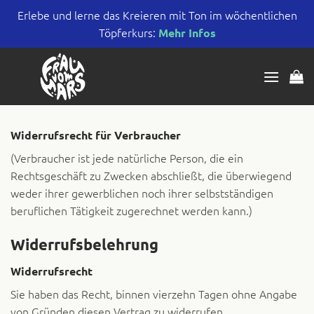
Erlebe und lerne das Kreieren mit Ton im wöchentlichen
Töpferkurs:
Mehr Infos
Zum
Inhalt
springen
Widerrufsrecht für Verbraucher
(Verbraucher ist jede natürliche Person, die ein
Rechtsgeschäft zu Zwecken abschließt, die überwiegend
weder ihrer gewerblichen noch ihrer selbstständigen
beruflichen Tätigkeit zugerechnet werden kann.)
Widerrufsbelehrung
Widerrufsrecht
Sie haben das Recht, binnen vierzehn Tagen ohne Angabe
von Gründen diesen Vertrag zu widerrufen.