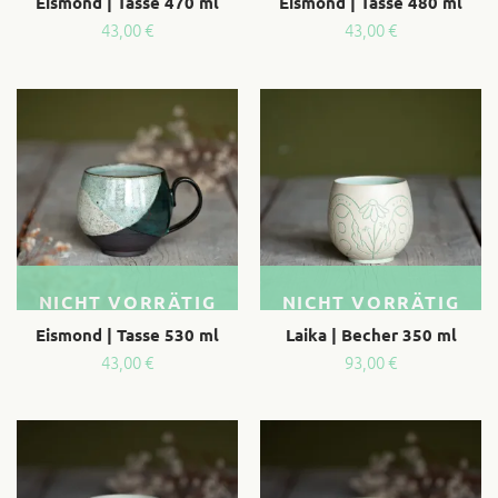
Eismond | Tasse 470 ml
Eismond | Tasse 480 ml
43,00
€
43,00
€
NICHT VORRÄTIG
NICHT VORRÄTIG
Eismond | Tasse 530 ml
Laika | Becher 350 ml
43,00
€
93,00
€