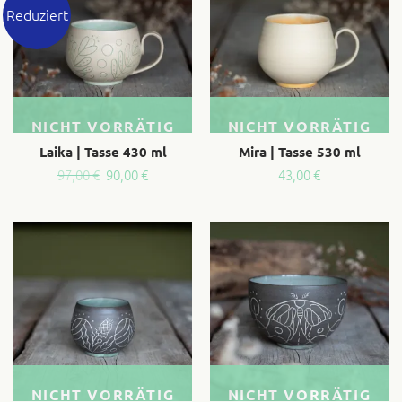
Reduziert
NICHT VORRÄTIG
NICHT VORRÄTIG
Laika | Tasse 430 ml
Mira | Tasse 530 ml
Ursprünglicher
Aktueller
97,00
€
90,00
€
43,00
€
Preis
Preis
war:
ist:
97,00 €
90,00 €.
NICHT VORRÄTIG
NICHT VORRÄTIG