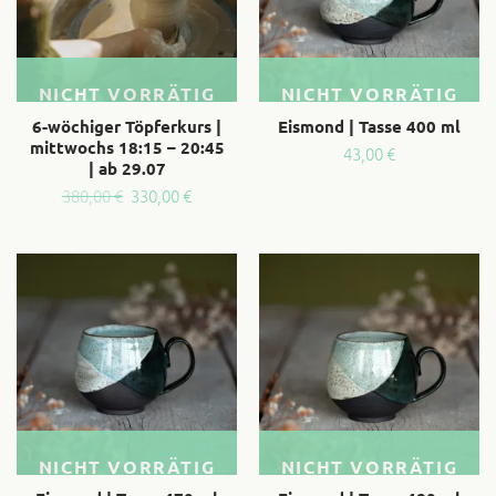
NICHT VORRÄTIG
NICHT VORRÄTIG
6-wöchiger Töpferkurs |
Eismond | Tasse 400 ml
mittwochs 18:15 – 20:45
43,00
€
| ab 29.07
Ursprünglicher
Aktueller
380,00
€
330,00
€
Preis
Preis
war:
ist:
380,00 €
330,00 €.
NICHT VORRÄTIG
NICHT VORRÄTIG